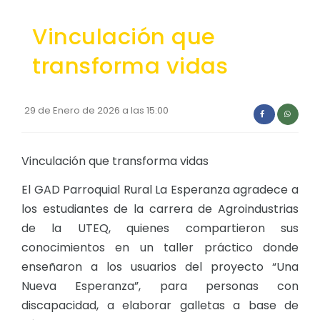
Convocatorias
Vinculación que
GESTIÓN ADMINISTRATIVA
transforma vidas
Plan de desarrollo y Ordenamiento Territorial - PD
Plan Anual Contratación - PAC
29 de Enero de 2026 a las 15:00
Plan Operativo Anual - POA
Convenios Institucionales
Vinculación que transforma vidas
PRESUPUESTO: EJECUCIÓN Y REPORTES
El GAD Parroquial Rural La Esperanza agradece a
Cédulas presupuestarias y balances
los estudiantes de la carrera de Agroindustrias
de la UTEQ, quienes compartieron sus
Procesos de contratación
conocimientos en un taller práctico donde
Ejecución Presupuestaria
enseñaron a los usuarios del proyecto “Una
Obras y proyectos
Nueva Esperanza”, para personas con
discapacidad, a elaborar galletas a base de