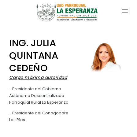
INICIO
ING. JULIA
LA PARROQUIA
QUINTANA
RESEÑA HISTÓRICA
GAD
CEDEÑO
Historia Antigua
TRANSPARENCIA
Cargo máxima autoridad
Historia Actual
GESTIÓN Y PRESUPUESTO
- Presidente del Gobierno
Símbolos Cívicos
Autónomo Descentralizado
GESTIÓN INSTITUCIONAL
MECANISMOS DE PARTICIPACIÓN
Parroquial Rural La Esperanza
GEOGRAFÍA
Sesiones Ordinarias
- Presidente del Conagopare
TURISMO
Ubicación
CIUDADANÍA ACTIVA
Los Ríos
Sesiones Extraordinarias
Clima
Solicitud de acceso información pública
Resoluciones
NEW