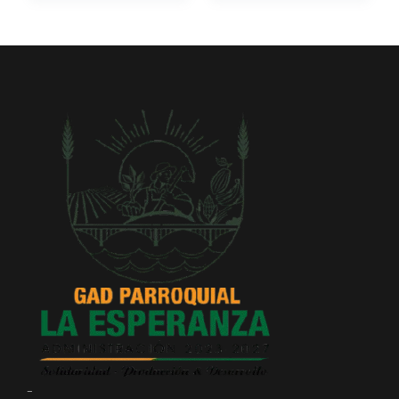
Convocatorias
GESTIÓN ADMINISTRATIVA
Plan de desarrollo y Ordenamiento Territorial - PD
Plan Anual Contratación - PAC
Plan Operativo Anual - POA
Convenios Institucionales
PRESUPUESTO: EJECUCIÓN Y REPORTES
Cédulas presupuestarias y balances
Procesos de contratación
Ejecución Presupuestaria
Obras y proyectos
-