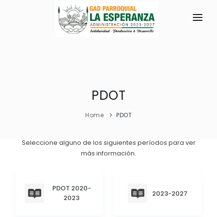
INICIO
LA PARROQUIA
RESEÑA HISTÓRICA
PDOT
GAD
Historia Antigua
TRANSPARENCIA
Home
PDOT
Historia Actual
GESTIÓN Y PRESUPUESTO
Seleccione alguno de los siguientes períodos para ver
Símbolos Cívicos
más información.
GESTIÓN INSTITUCIONAL
MECANISMOS DE PARTICIPACIÓN
GEOGRAFÍA
Sesiones Ordinarias
TURISMO
Ubicación
CIUDADANÍA ACTIVA
PDOT 2020-
Sesiones Extraordinarias
2023-2027
2023
Clima
Solicitud de acceso información pública
Resoluciones
NEW