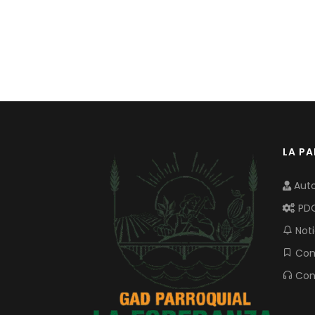
LA P
Auto
PD
Noti
Com
Con