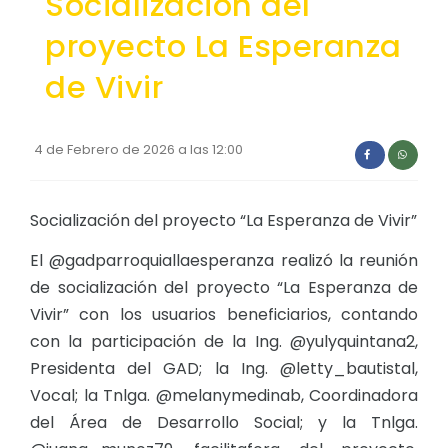
Socialización del
Convocatorias
proyecto La Esperanza
GESTIÓN ADMINISTRATIVA
de Vivir
Plan de desarrollo y Ordenamiento Territorial - PD
Plan Anual Contratación - PAC
4 de Febrero de 2026 a las 12:00
Plan Operativo Anual - POA
Convenios Institucionales
Socialización del proyecto “La Esperanza de Vivir”
PRESUPUESTO: EJECUCIÓN Y REPORTES
El @gadparroquiallaesperanza realizó la reunión
de socialización del proyecto “La Esperanza de
Cédulas presupuestarias y balances
Vivir” con los usuarios beneficiarios, contando
Procesos de contratación
con la participación de la Ing. @yulyquintana2,
Ejecución Presupuestaria
Presidenta del GAD; la Ing. @letty_bautistal,
Vocal; la Tnlga. @melanymedinab, Coordinadora
Obras y proyectos
del Área de Desarrollo Social; y la Tnlga.