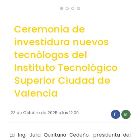
Convocatorias
GESTIÓN ADMINISTRATIVA
Ceremonia de
Plan de desarrollo y Ordenamiento Territorial - PD
investidura nuevos
Plan Anual Contratación - PAC
tecnólogos del
Plan Operativo Anual - POA
Instituto Tecnológico
Convenios Institucionales
Superior Ciudad de
PRESUPUESTO: EJECUCIÓN Y REPORTES
Cédulas presupuestarias y balances
Valencia
Procesos de contratación
Ejecución Presupuestaria
23 de Octubre de 2025 a las 12:00
Obras y proyectos
La Ing. Julia Quintana Cedeño, presidenta del